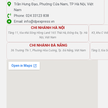
Trần Hưng Đạo, Phường Cửa Nam, TP Hà Nội, Việt
Nam
Phone: 024 33123 838
Email: info@dpexpress.vn
CHI NHÁNH HÀ NỘI
Tầng 11, tòa nhà Sông Hồng Land 165 Thái Hà, Đống Đa, Tp. Hà
K3, khu C Vi
Nội, Việt Nam
CHI NHÁNH ĐÀ NẴNG
36 Trường Thi 1, Phường Hòa Cường, Tp. Đà Nẵng, Việt Nam
Tầng 3, tòa 