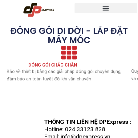
Nhảy
tới
nội
dung
ĐÓNG GÓI DI DỜI - LẮP ĐẶT
MÁY MÓC
ĐÓNG GÓI CHẮC CHẮN
Quy
Bảo về thiết bị bằng các giải pháp đóng gói chuyên dụng,
và 
đảm bảo an toàn tuyệt đối khi vận chuyển
THÔNG TIN LIÊN HỆ DPExpress :
Hotline: 024 33123 838
Email: info@dpexpress.vn